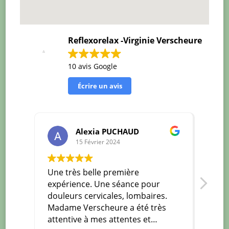
Reflexorelax -Virginie Verscheure
10 avis Google
Écrire un avis
Alexia PUCHAUD
15 Février 2024
Une très belle première
Un 
expérience. Une séance pour
Vir
douleurs cervicales, lombaires.
d'u
Madame Verscheure a été très
pre
attentive à mes attentes et
agr